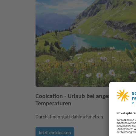
Coolcation - Urlaub bei angenehmen
Temperaturen
Durchatmen statt dahinschmelzen
Jetzt entdecken