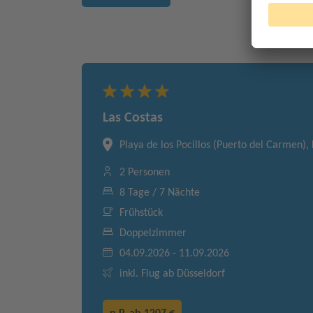
Las Costas
Playa de los Pocillos (Puerto del Carmen),
2 Personen
8 Tage / 7 Nächte
Frühstück
Doppelzimmer
04.09.2026 - 11.09.2026
inkl. Flug ab Düsseldorf