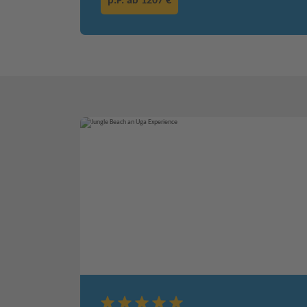
p.P. ab
1207 €