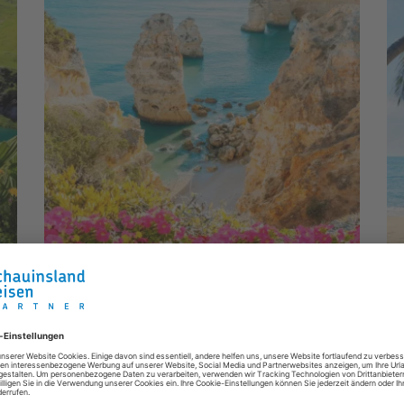
Suncation - Sonne, Strand und echtes
He
Sommerfeeling
Fü
Sommerurlaub genau nach Deinem Geschmack
Jetzt entdecken
J