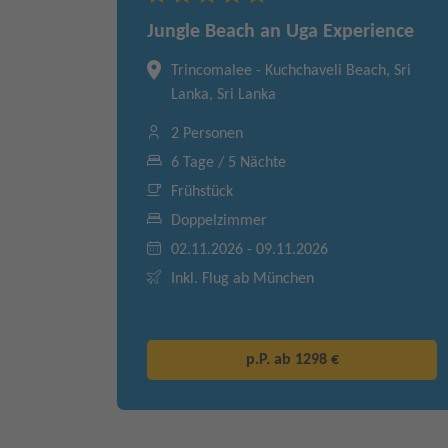
Jungle Beach an Uga Experience
Trincomalee - Kuchchaveli Beach, Sri
Lanka, Sri Lanka
2 Personen
6 Tage / 5 Nächte
Frühstück
Doppelzimmer
02.11.2026 - 09.11.2026
Inkl. Flug ab München
p.P. ab
1298 €