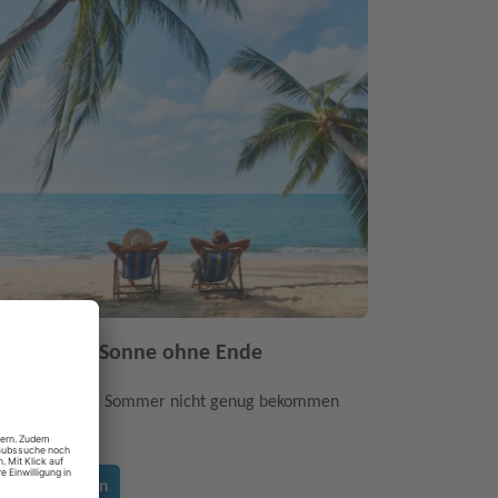
atcation - Sonne ohne Ende
r alle, die vom Sommer nicht genug bekommen
etzt entdecken