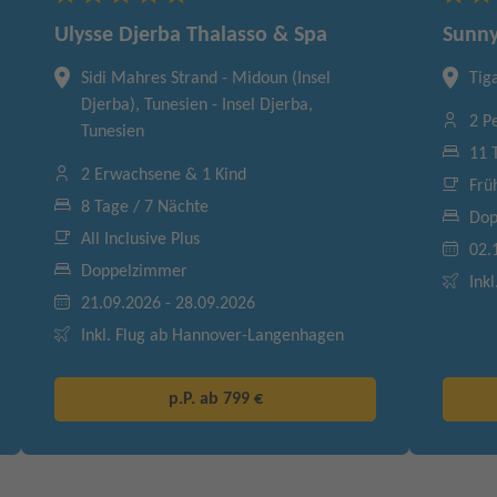
Ulysse Djerba Thalasso & Spa
Sunny
Sidi Mahres Strand - Midoun (Insel
Tig
Djerba), Tunesien - Insel Djerba,
2 P
Tunesien
11 
2 Erwachsene & 1 Kind
Frü
8 Tage / 7 Nächte
Dop
All Inclusive Plus
02.
Doppelzimmer
Inkl
21.09.2026 - 28.09.2026
Inkl. Flug ab Hannover-Langenhagen
p.P. ab
799 €