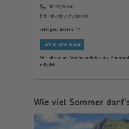
08232/90260
rsbkaddur@yahoo.de
Jetzt geschlossen
Mo–Fr
09:00–12:30
Termin vereinbaren
14:00–18:00
Sa
09:30–12:30
Wir bitten um Terminvereinbarung. Spontant
möglich.
Wie viel Sommer darf's