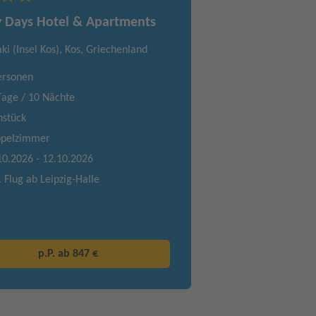
 Days Hotel & Apartments
aki (Insel Kos), Kos, Griechenland
ersonen
Tage / 10 Nächte
hstück
pelzimmer
10.2026 - 12.10.2026
. Flug ab Leipzig-Halle
p.P. ab
847 €